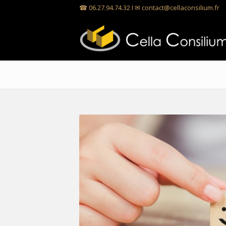
☎ 06.27.94.74.32 I ✉
contact@cellaconsilium.fr