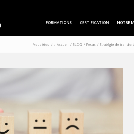
FORMATIONS
CERTIFICATION
NOTRE M
Vous êtes ici :
Accueil
/
BLOG
/
Focus
/
Stratégie de transfer