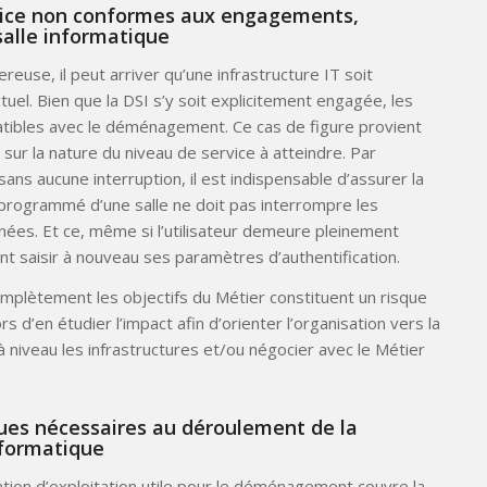
rvice non conformes aux engagements,
salle informatique
se, il peut arriver qu’une infrastructure IT soit
tuel. Bien que la DSI s’y soit explicitement engagée, les
atibles avec le déménagement. Ce cas de figure provient
ur la nature du niveau de service à atteindre. Par
sans aucune interruption, il est indispensable d’assurer la
t programmé d’une salle ne doit pas interrompre les
nnées. Et ce, même si l’utilisateur demeure pleinement
 saisir à nouveau ses paramètres d’authentification.
omplètement les objectifs du Métier constituent un risque
rs d’en étudier l’impact afin d’orienter l’organisation vers la
niveau les infrastructures et/ou négocier avec le Métier
ques nécessaires au déroulement de la
nformatique
tion d’exploitation utile pour le déménagement couvre la