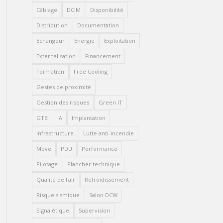
Câblage
DCIM
Disponibilité
Distribution
Documentation
Echangeur
Energie
Exploitation
Externalisation
Financement
Formation
Free Cooling
Gestes de proximité
Gestion des risques
Green IT
GTB
IA
Implantation
Infrastructure
Lutte anti-incendie
Move
PDU
Performance
Pilotage
Plancher technique
Qualité de l'air
Refroidissement
Risque sismique
Salon DCW
Signalétique
Supervision