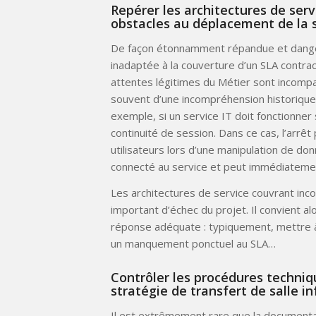
Repérer les architectures de se
obstacles au déplacement de la 
De façon étonnamment répandue et dangereu
inadaptée à la couverture d’un SLA contrac
attentes légitimes du Métier sont incomp
souvent d’une incompréhension historique s
exemple, si un service IT doit fonctionner 
continuité de session. Dans ce cas, l’arrê
utilisateurs lors d’une manipulation de do
connecté au service et peut immédiatement
Les architectures de service couvrant inc
important d’échec du projet. Il convient alo
réponse adéquate : typiquement, mettre à 
un manquement ponctuel au SLA…
Contrôler les procédures techni
stratégie de transfert de salle i
Il est extrêmement rare que la documenta