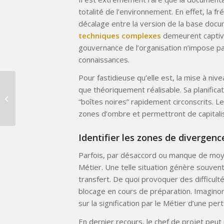
totalité de l’environnement. En effet, l
décalage entre la version de la base docu
techniques complexes
demeurent captive
gouvernance de l’organisation n’impose pas
connaissances.
Pour fastidieuse qu’elle est, la mise à niv
PUE, un indicateur de
que théoriquement réalisable. Sa planific
performance à
“boîtes noires” rapidement circonscrits. L
dépasser d’urgence
zones d’ombre et permettront de capitalis
Identifier les zones de divergenc
Parfois, par désaccord ou manque de moye
Métier. Une telle situation génère souvent
transfert. De quoi provoquer des difficult
blocage en cours de préparation. Imagin
sur la signification par le Métier d’une pe
En dernier recours, le chef de projet peut