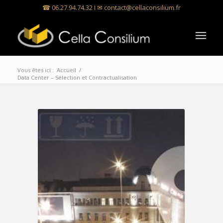
☎ 06.27.94.74.32 I ✉
contact@cellaconsilium.fr
Vous êtes ici :
Accueil
/
Data Center – Sélection et Contractualisation